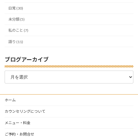
日常 (30)
未分類 (5)
私のこと (7)
語り (11)
ブログアーカイブ
ブ
ロ
グ
ア
ー
ホーム
カ
イ
カウンセリングについて
ブ
メニュー・料金
ご予約・お問合せ